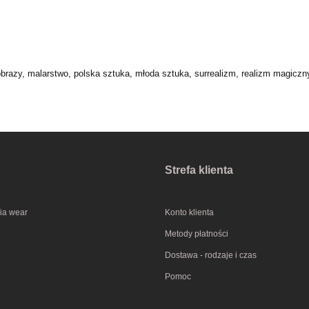
obrazy, malarstwo, polska sztuka, młoda sztuka, surrealizm, realizm magiczn
Strefa klienta
ia wear
Konto klienta
Metody płatności
Dostawa - rodzaje i czas
Pomoc