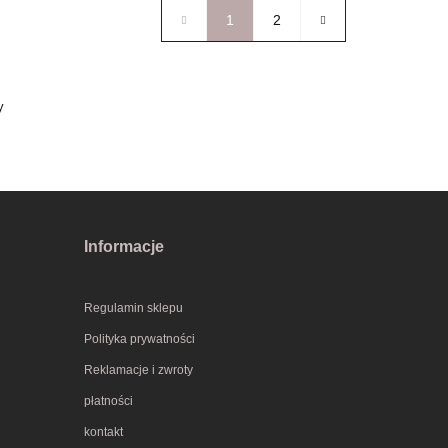
1
2
y
Informacje
Regulamin sklepu
Polityka prywatności
Reklamacje i zwroty
płatności
kontakt