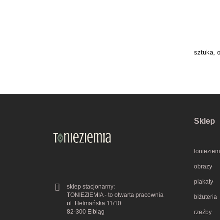
sztuka, 
Sklep
tonieziem
obrazy
plakaty
sklep stacjonarny:
TONIEZIEMIA - to otwarta pracownia
biżuteria
ul. Hetmańska 11/10
82-300 Elbląg
rzeźby