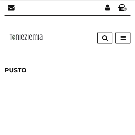
0
Zaloguj się
Załóż konto
Dodaj zgłoszenie
Zgody cookies
PUSTO