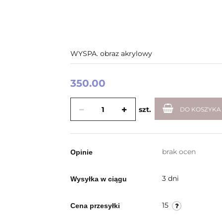
WYSPA. obraz akrylowy
350.00
szt.
DO KOSZYKA
brak ocen
Opinie
3 dni
Wysyłka w ciągu
15
Cena przesyłki